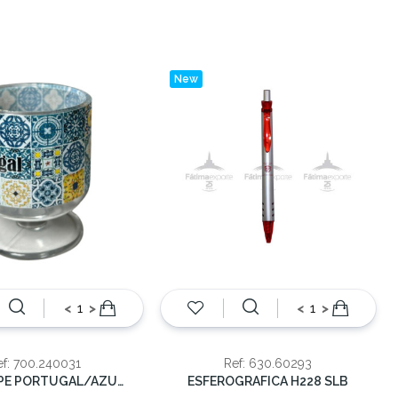
New
<
>
<
>
ef: 700.240031
Ref: 630.60293
COPO C/PE PORTUGAL/AZULEJO
ESFEROGRAFICA H228 SLB