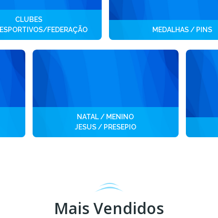
CLUBES
ESPORTIVOS/FEDERAÇÃO
MEDALHAS / PINS
NATAL / MENINO
JESUS / PRESEPIO
Mais Vendidos