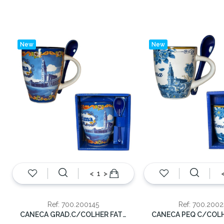
New
New
<
>
Ref: 700.200145
Ref: 700.200
CANECA GRAD.C/COLHER FATIMA 13cm