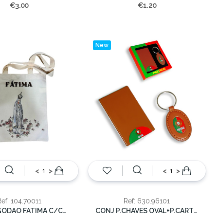
€3.00
€1.20
New
<
>
<
>
Ref: 104.70011
Ref: 630.96101
SACO ALGODAO FATIMA C/COR
CONJ P.CHAVES OVAL+P.CARTOES PORT