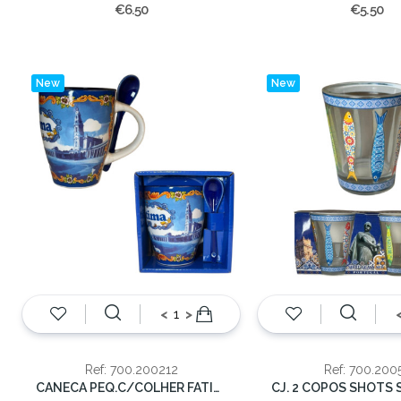
€6.50
€5.50
New
New
<
>
Ref: 700.200212
Ref: 700.200
CANECA PEQ.C/COLHER FATIMA 9.5cm