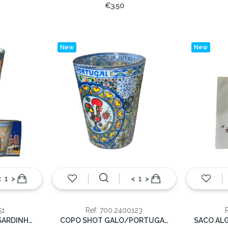
€3.50
New
New
<
>
<
>
51
Ref: 700.2400123
CJ. 2 COPOS SHOTS SARDINHAS
COPO SHOT GALO/PORTUGAL