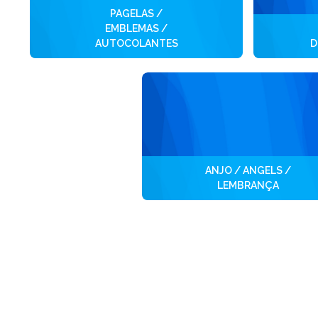
PAGELAS /
EMBLEMAS /
AUTOCOLANTES
D
ANJO / ANGELS /
LEMBRANÇA