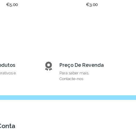
€5.00
€3.00
odutos
Preço De Revenda
orativos e
Para saber mais.
Contacte-nos
Conta