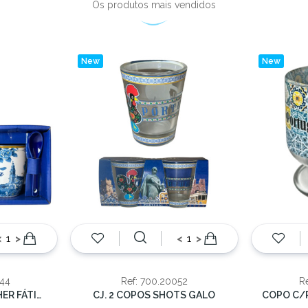
Os produtos mais vendidos
New
New
<
>
<
>
244
Ref: 700.20052
R
CANECA PEQ C/COLHER FÁTIMA AZUL 9.5CM
CJ. 2 COPOS SHOTS GALO