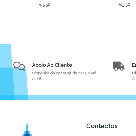
€5.50
€3.50
Apoio Ao Cliente
E
Disponha da nossa ajuda das 9h até
Di
às 18h
Co
Contactos