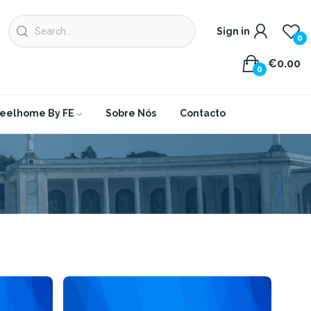
Sign in
0
€0.00
0
eelhome By FE
Sobre Nós
Contacto