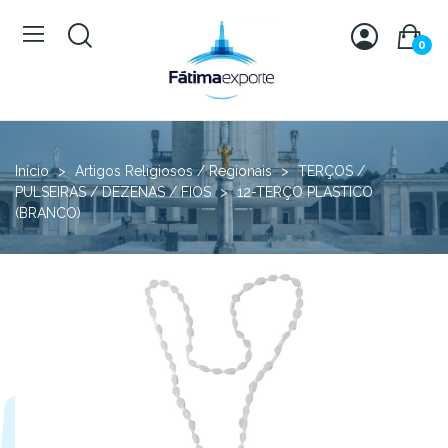
0
Início
Artigos Religiosos / Regionais
TERÇOS /
PULSEIRAS / DEZENAS / FIOS
12-TERÇO PLASTICO
(BRANCO)