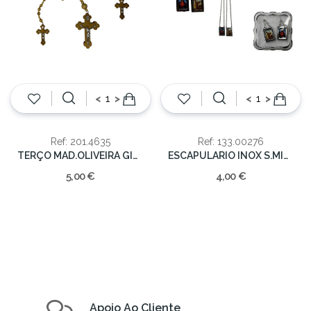
<
>
<
>
Ref: 201.4635
Ref: 133.00276
TERÇO MAD.OLIVEIRA GIGANTE (12)
ESCAPULARIO INOX S.MIGUEL
5,00 €
4,00 €
Apoio Ao Cliente