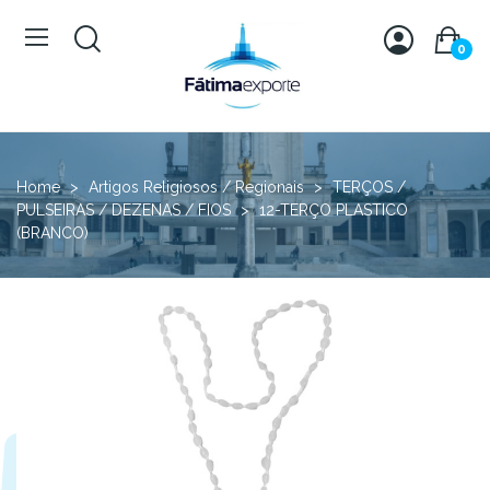
0
Home
Artigos Religiosos / Regionais
TERÇOS /
PULSEIRAS / DEZENAS / FIOS
12-TERÇO PLASTICO
(BRANCO)