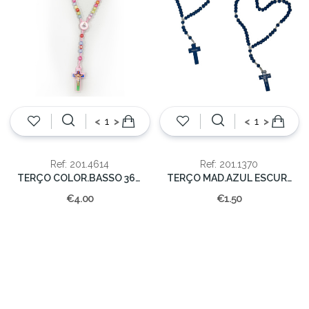
<
>
<
>
Ref: 201.4614
Ref: 201.1370
TERÇO COLOR.BASSO 36cm
TERÇO MAD.AZUL ESCURO 7mm/29cm
€4.00
€1.50