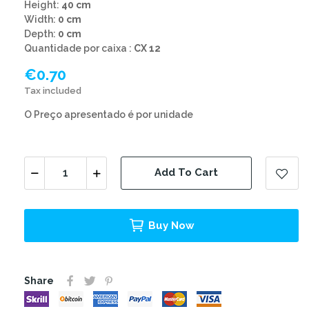
Height:
40 cm
Width:
0 cm
Depth:
0 cm
Quantidade por caixa :
CX 12
€0.70
Tax included
O Preço apresentado é por unidade
Add To Cart
Buy Now
Share