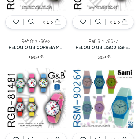
<
>
<
>
Ref: 813.78652
Ref: 813.78677
RELOGIO GB CORREIA MALHA
RELOGIO GB LISO 2 ESFERAS
19,50 €
13,50 €