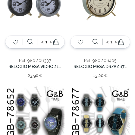
<
>
<
>
Ref: 980.206337
Ref: 980.206405
RELOGIO MESA VIDRO 21x16x5.5
RELOGIO MESA DR/AZ 17.5x16.5x4cm
23,90 €
13,20 €