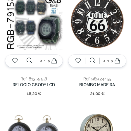
<
>
<
>
Ref: 813.79158
Ref: 989.24455
RELOGIO GBODY LCD
BIOMBO MADEIRA
18,20 €
21,00 €