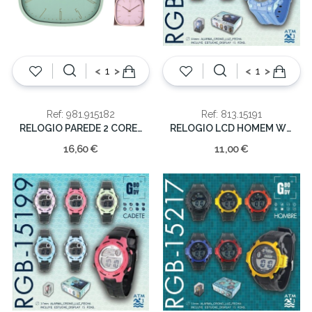
<
>
<
>
Ref: 981.915182
Ref: 813.15191
RELOGIO PAREDE 2 CORES C/ DR 29.5cm
RELOGIO LCD HOMEM WR30M
16,60 €
11,00 €