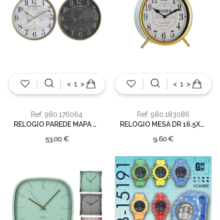
<
>
<
>
Ref: 980.176064
Ref: 980.183086
RELOGIO PAREDE MAPA 60X6.5X60CM
RELOGIO MESA DR 16.5X4.2X17
53,00 €
9,60 €