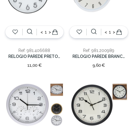
<
>
<
>
Ref: 981.406688
Ref: 981.200989
RELOGIO PAREDE PRETO/BR
RELOGIO PAREDE BRANCO 30CM
11,00 €
9,60 €