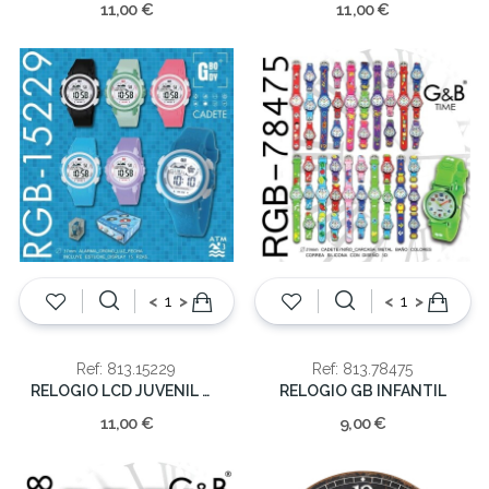
11,00 €
11,00 €
<
>
<
>
Ref: 813.15229
Ref: 813.78475
RELOGIO LCD JUVENIL WR30M
RELOGIO GB INFANTIL
11,00 €
9,00 €