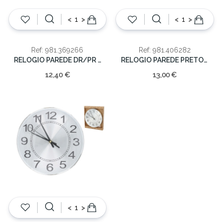
<
>
<
>
Ref: 981.369266
Ref: 981.406282
RELOGIO PAREDE DR/PR 30X4.3CM
RELOGIO PAREDE PRETO 35.5X35.5X4.2CM
12,40 €
13,00 €
<
>