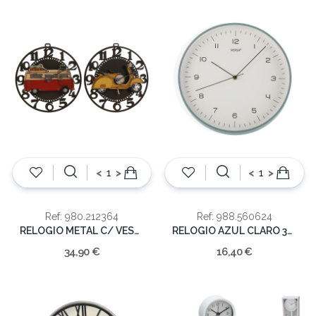
<
>
<
>
Ref: 980.212364
Ref: 988.560624
RELOGIO METAL C/ VESPA 2 SORT 34X33.5X32.5
RELOGIO AZUL CLARO 31X31X4.5CM
34,90 €
16,40 €