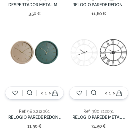
DESPERTADOR METAL MOTO 8.3*6.2*11.2
RELOGIO PAREDE REDONDO
3,50 €
11,60 €
<
>
<
>
Ref: 980.212061
Ref: 980.212091
RELOGIO PAREDE REDONDO PVC 2 COR. 30X4X30
RELOGIO PAREDE METAL BR 80X80X6CM
11,90 €
74,50 €