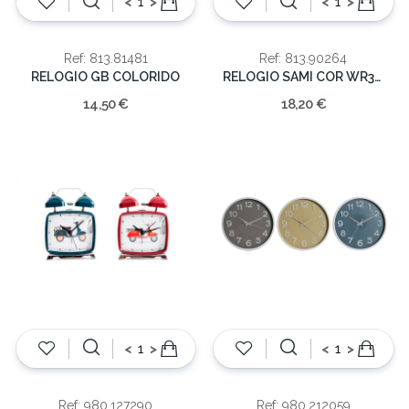
<
>
<
>
Ref: 813.81481
Ref: 813.90264
RELOGIO GB COLORIDO
RELOGIO SAMI COR WR30M
14,50 €
18,20 €
<
>
<
>
Ref: 980.127290
Ref: 980.212059