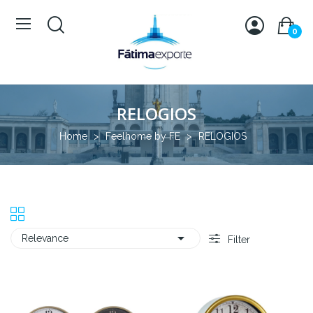
0
RELOGIOS
Home
Feelhome by FE
RELOGIOS

Relevance
Filter