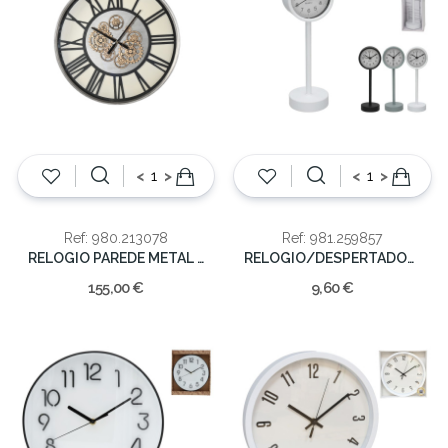
<
>
<
>
Ref: 980.213078
Ref: 981.259857
RELOGIO PAREDE METAL 60X8X60
RELOGIO/DESPERTADOR PRETO 7.6X6.6X22.5CM
155,00 €
9,60 €