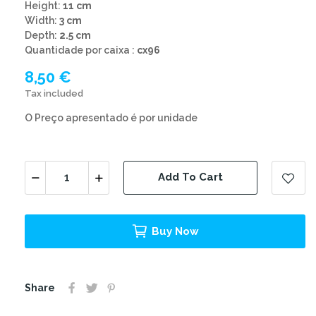
Height:
11 cm
Width:
3 cm
Depth:
2.5 cm
Quantidade por caixa :
cx96
8,50 €
Tax included
O Preço apresentado é por unidade
Add To Cart
Buy Now
Share