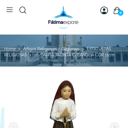
0
Home
Artigos Religiosos / Regionais
ESTATUETAS
RELIGIOSAS
96/SANTA JACINTA C/CANDEIA COR 11cm