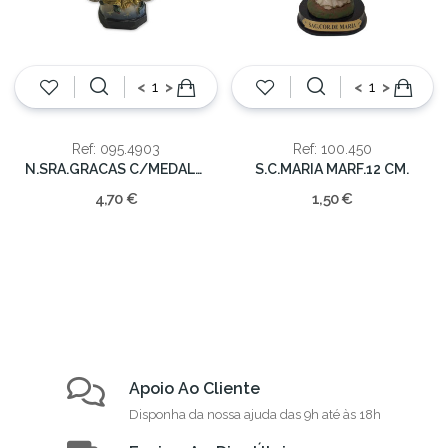
<
>
<
>
Ref: 095.4903
Ref: 100.450
N.SRA.GRACAS C/MEDALHAS 8cm(12/216)
S.C.MARIA MARF.12 CM.
4,70 €
1,50 €
Apoio Ao Cliente
Disponha da nossa ajuda das 9h até às 18h