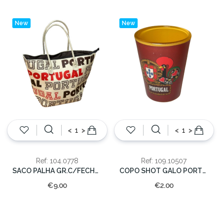
New
New
<
>
<
>
Ref: 104.0778
Ref: 109.10507
SACO PALHA GR.C/FECHO PORTUGAL
COPO SHOT GALO PORTUGAL
€9.00
€2.00