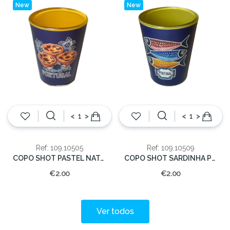
New
New
<
>
<
>
Ref: 109.10505
Ref: 109.10509
COPO SHOT PASTEL NATA PORTUGAL
COPO SHOT SARDINHA PORTUGAL
€2.00
€2.00
Ver todos