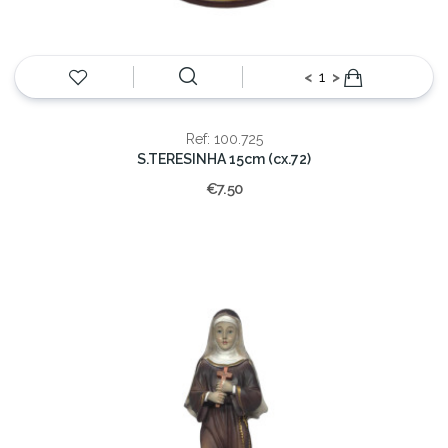
<
>
Ref: 100.725
S.TERESINHA 15cm (cx.72)
€7.50