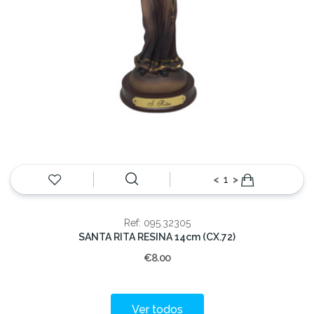
<
>
Ref: 095.32305
SANTA RITA RESINA 14cm (CX.72)
€8.00
Ver todos