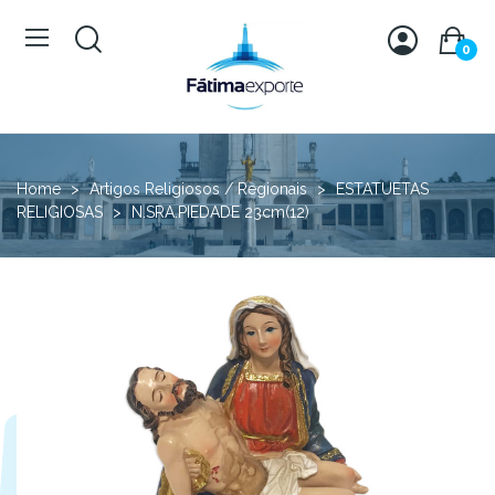
0
Home
Artigos Religiosos / Regionais
ESTATUETAS
RELIGIOSAS
N.SRA.PIEDADE 23cm(12)