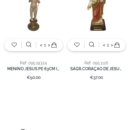
<
>
<
>
Ref: 095.19324
Ref: 095.1116
MENINO JESUS PE 63CM (cx.2)
SAGR.CORAÇAO DE JESUS (4) 40cm.
€90.00
€37.00