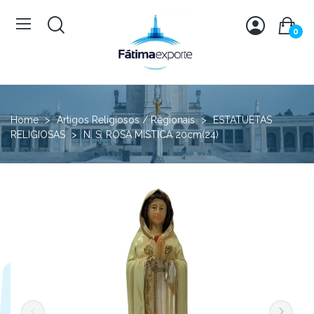
0
Home
Artigos Religiosos / Regionais
ESTATUETAS
RELIGIOSAS
N. S. ROSA MISTICA 20cm(24)