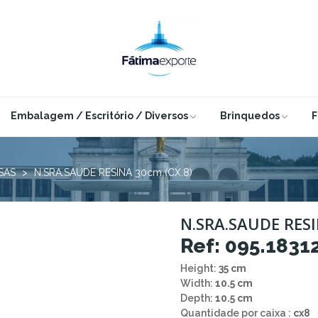
Embalagem / Escritório / Diversos
Brinquedos
F
SAS
N.SRA.SAUDE RESINA 30cm (CX.8)
N.SRA.SAUDE RESI
Ref: 095.1831
Height:
35 cm
Width:
10.5 cm
Depth:
10.5 cm
Quantidade por caixa :
cx8