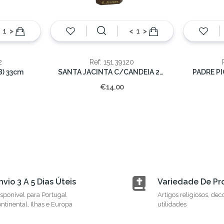
>
<
>
2
Ref: 151.39120
8) 33cm
SANTA JACINTA C/CANDEIA 20cm
PADRE PI
€14.00
nvio 3 A 5 Dias Úteis
Variedade De Pr
sponível para Portugal
Artigos religiosos, dec
ntinental, Ilhas e Europa
utilidades