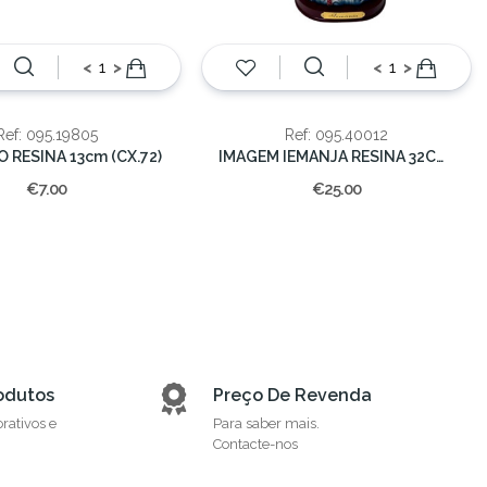
<
>
<
>
Ref: 095.19805
Ref: 095.40012
O RESINA 13cm (CX.72)
IMAGEM IEMANJA RESINA 32CM (CX.8)
€7.00
€25.00
odutos
Preço De Revenda
orativos e
Para saber mais.
Contacte-nos