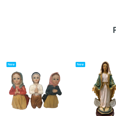
New
New