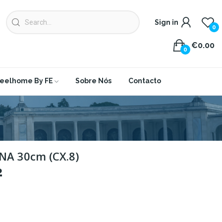
Sign in
0
€0.00
0
eelhome By FE
Sobre Nós
Contacto
NA 30cm (CX.8)
2