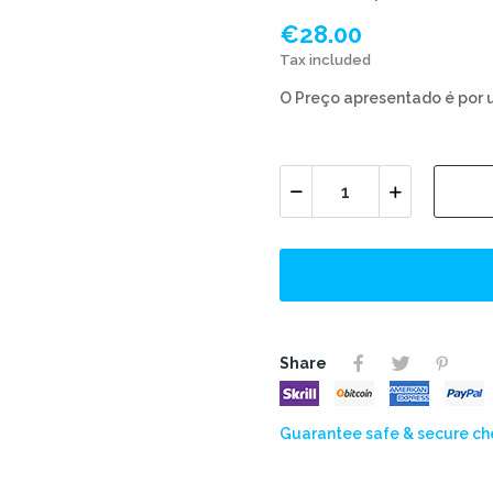
€28.00
Tax included
O Preço apresentado é por 
Share
Guarantee safe & secure c