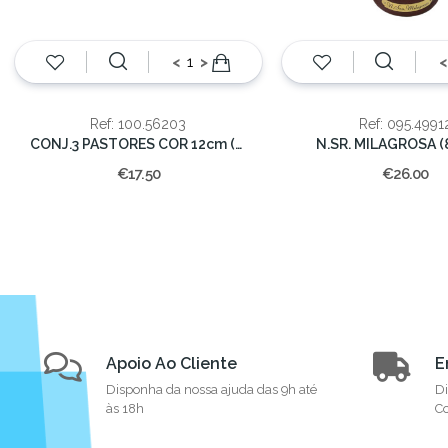
<
>
<
Ref: 100.56203
Ref: 095.4991
CONJ.3 PASTORES COR 12cm (12)
N.SR. MILAGROSA (
€17.50
€26.00
Apoio Ao Cliente
E
Disponha da nossa ajuda das 9h até
Di
às 18h
Co