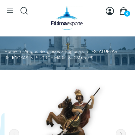
0
Home
Artigos Religiosos / Regionais
ESTATUETAS
RELIGIOSAS
S.JORGE MARF. 22 CM.(cx.18)