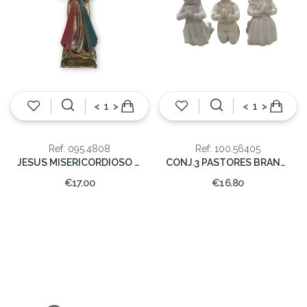
<
>
<
>
Ref: 095.4808
Ref: 100.56405
JESUS MISERICORDIOSO C/DOUR.22cm (cx.24)
CONJ.3 PASTORES BRANCO 17cm
€17.00
€16.80