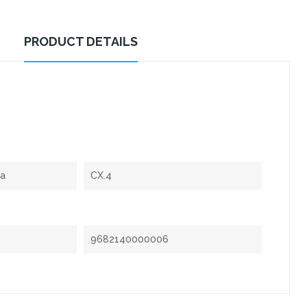
PRODUCT DETAILS
0
xa
CX.4
9682140000006