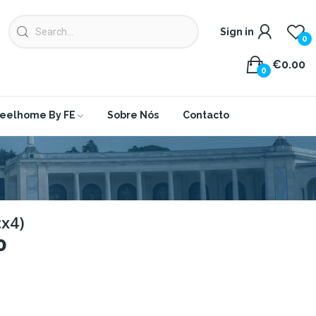
Sign in
0
€0.00
0
eelhome By FE
Sobre Nós
Contacto
x4)
0