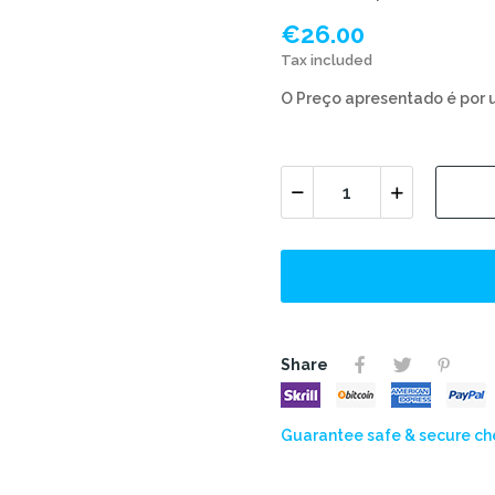
€26.00
Tax included
O Preço apresentado é por 
Share
Guarantee safe & secure c