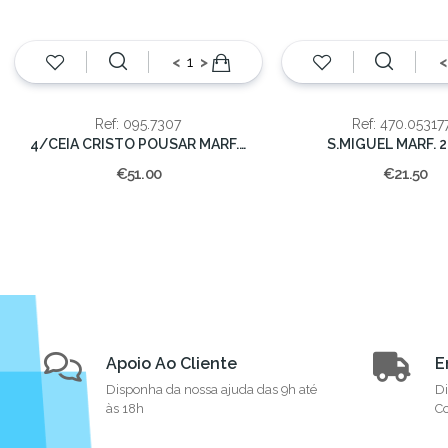
<
>
<
Ref: 095.7307
Ref: 470.05317
4/CEIA CRISTO POUSAR MARF.20CM.
S.MIGUEL MARF. 2
€51.00
€21.50
Apoio Ao Cliente
E
Disponha da nossa ajuda das 9h até
Di
às 18h
Co