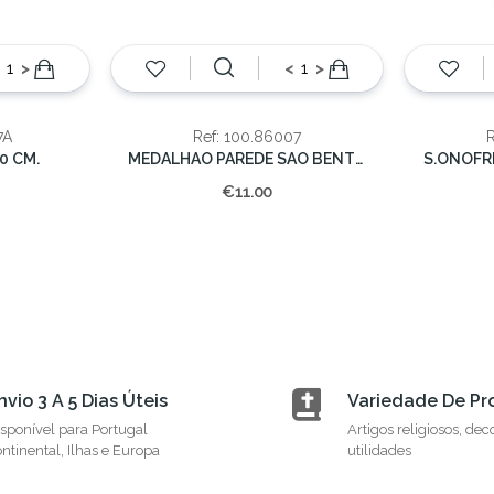
>
<
>
7A
Ref: 100.86007
0 CM.
MEDALHAO PAREDE SAO BENTO 15cm (cx.48)
S.ONOFRE
€11.00
nvio 3 A 5 Dias Úteis
Variedade De Pr
sponível para Portugal
Artigos religiosos, dec
ntinental, Ilhas e Europa
utilidades