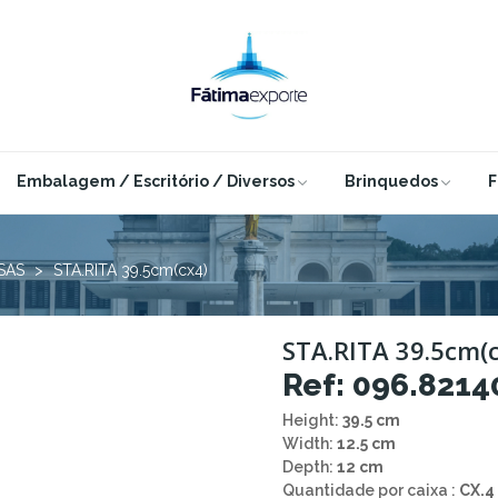
Embalagem / Escritório / Diversos
Brinquedos
F
SAS
STA.RITA 39.5cm(cx4)
STA.RITA 39.5cm(c
Ref: 096.8214
Height:
39.5 cm
Width:
12.5 cm
Depth:
12 cm
Quantidade por caixa :
CX.4