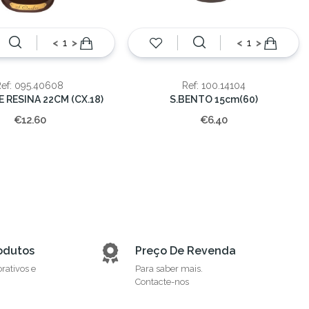
<
>
<
>
Ref: 095.40608
Ref: 100.14104
 RESINA 22CM (CX.18)
S.BENTO 15cm(60)
€12.60
€6.40
odutos
Preço De Revenda
orativos e
Para saber mais.
Contacte-nos