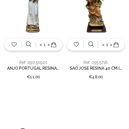
<
>
<
>
Ref: 090.50920
Ref: 095.5716
ANJO PORTUGAL RESINA 20cm(CX.36)
SAO JOSE RESINA 40 CM.(CX.4)
€11.00
€48.00