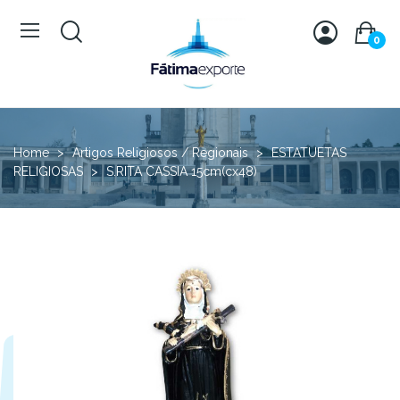
0
Home
Artigos Religiosos / Regionais
ESTATUETAS
RELIGIOSAS
S.RITA CASSIA 15cm(cx48)