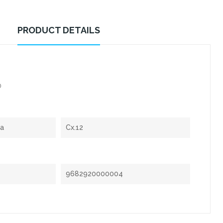
PRODUCT DETAILS
0
xa
Cx.12
9682920000004