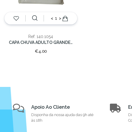
<
>
Ref: 140.1054
CAPA CHUVA ADULTO GRANDE (EVA)12/60
€4.00
Apoio Ao Cliente
E
Disponha da nossa ajuda das 9h até
Di
às 18h
Co