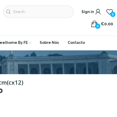
Sign in
0
€0.00
0
eelhome By FE
Sobre Nós
Contacto
cm(cx12)
0
2