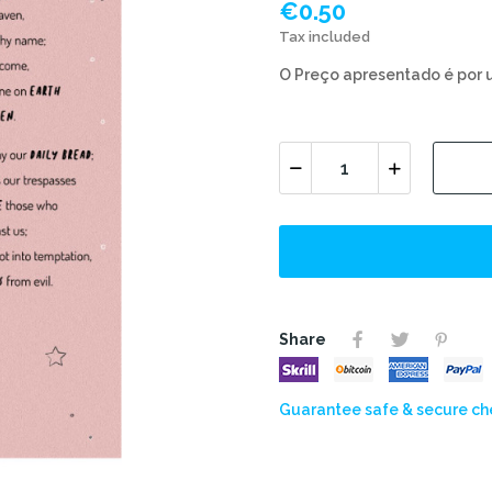
€0.50
Tax included
O Preço apresentado é por 
Share
Guarantee safe & secure c