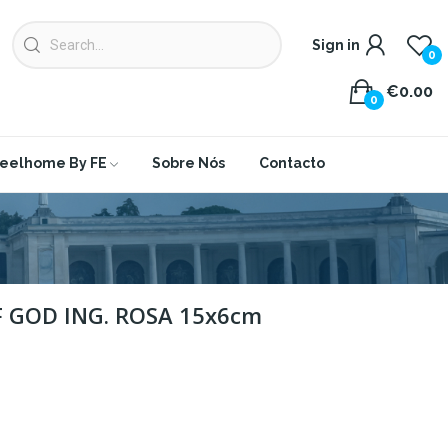
Sign in
0
€0.00
0
eelhome By FE
Sobre Nós
Contacto
 GOD ING. ROSA 15x6cm