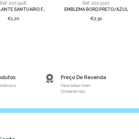
Ref: 202.5416
Ref: 202.5322
AUTOCOLANTE SANTUARIO FÁTIMA (PRETO)
EMBLEMA BORD.PRETO/AZUL
€1.20
€2.30
odutos
Preço De Revenda
orativos e
Para saber mais.
Contacte-nos