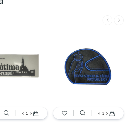
a
<
>
<
>