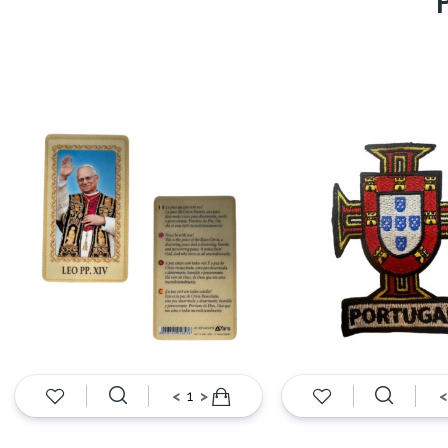
<
>
<