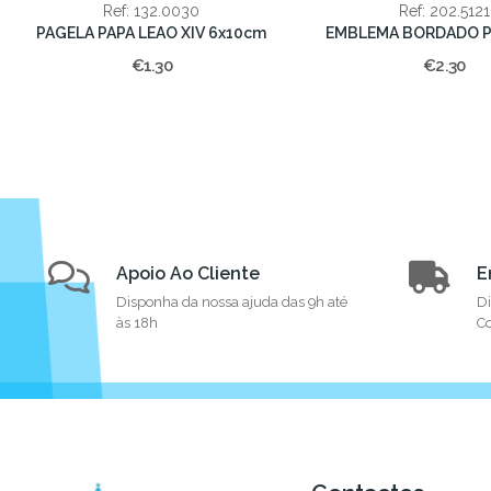
Ref: 132.0030
Ref: 202.5121
PAGELA PAPA LEAO XIV 6x10cm
€1.30
€2.30
Apoio Ao Cliente
E
Disponha da nossa ajuda das 9h até
Di
às 18h
Co