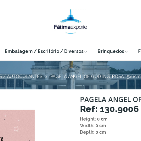
Embalagem / Escritório / Diversos
Brinquedos
F
S / AUTOCOLANTES
PAGELA ANGEL OF GOD ING. ROSA 15x6cm
PAGELA ANGEL OF
Ref: 130.9006
Height:
0 cm
Width:
0 cm
Depth:
0 cm