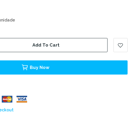
unidade
Add To Cart
Buy Now
heckout