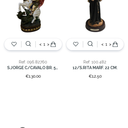
<
>
<
>
Ref: 096.82760
Ref: 100.482
S.JORGE C/CAVALO BR. 59cm(CX.1)
12/S.RITA MARF. 22 CM.
€130.00
€12.50