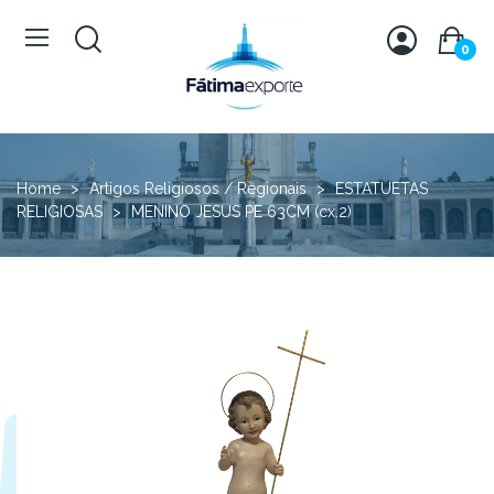
0
Home
Artigos Religiosos / Regionais
ESTATUETAS
RELIGIOSAS
MENINO JESUS PE 63CM (cx.2)