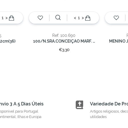
>
<
>
5
Ref: 100.690
2cm(36)
100/N.SRA.CONCEIÇAO MARF. 12CM.
€3.30
nvio 3 A 5 Dias Úteis
Variedade De Pr
sponível para Portugal
Artigos religiosos, dec
ntinental, Ilhas e Europa
utilidades