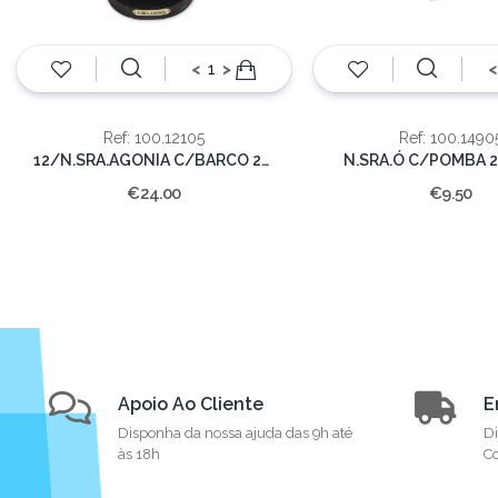
<
>
<
Ref: 100.12105
Ref: 100.1490
12/N.SRA.AGONIA C/BARCO 23cm
N.SRA.Ó C/POMBA 2
€24.00
€9.50
Apoio Ao Cliente
E
Disponha da nossa ajuda das 9h até
Di
às 18h
Co