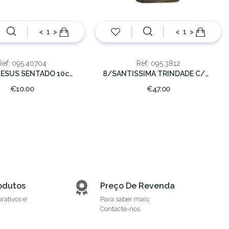
<
>
<
>
Ref: 095.40704
Ref: 095.3812
MENINO JESUS SENTADO 10cm (48)
8/SANTISSIMA TRINDADE C/DOUR.30cm
€10.00
€47.00
odutos
Preço De Revenda
orativos e
Para saber mais.
Contacte-nos