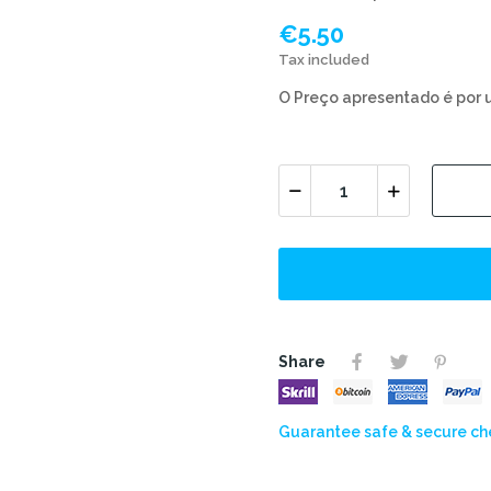
€5.50
Tax included
O Preço apresentado é por 
Share
Guarantee safe & secure c