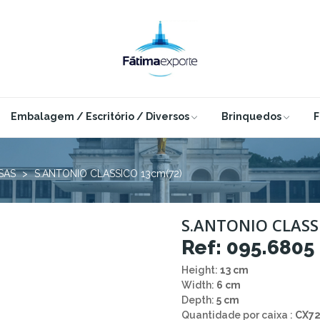
Embalagem / Escritório / Diversos
Brinquedos
F
SAS
S.ANTONIO CLASSICO 13cm(72)
S.ANTONIO CLASS
Ref: 095.6805
Height:
13 cm
Width:
6 cm
Depth:
5 cm
Quantidade por caixa :
CX7