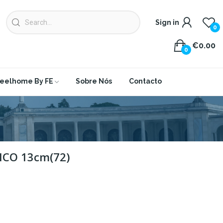
Sign in
0
€0.00
0
eelhome By FE
Sobre Nós
Contacto
ICO 13cm(72)
2