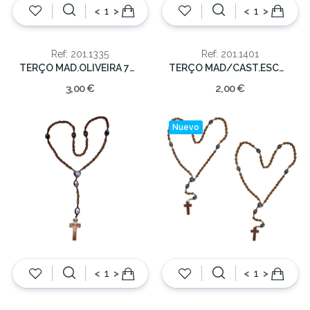
<
>
<
>
Ref: 201.1335
Ref: 201.1401
TERÇO MAD.OLIVEIRA 7mm/31cm
TERÇO MAD/CAST.ESCURO C/IMAGEM PASS.6mm/31cm
3,00 €
2,00 €
Nuevo
<
>
<
>