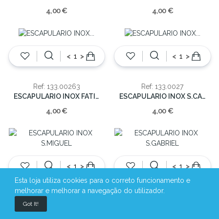
4,00 €
4,00 €
<
>
<
>
Ref: 133.00263
Ref: 133.0027
ESCAPULARIO INOX FATIMA/S.C.JESUS
ESCAPULARIO INOX S.CARMO/S.C.JESUS
4,00 €
4,00 €
<
>
<
>
Esta loja utiliza cookies para o correto funcionamento e
melhorar e melhorar a navegação do utilizador.
Ref: 133.00276
Ref: 133.00277
Got It!
ESCAPULARIO INOX S.MIGUEL
ESCAPULARIO INOX S.GABRIEL