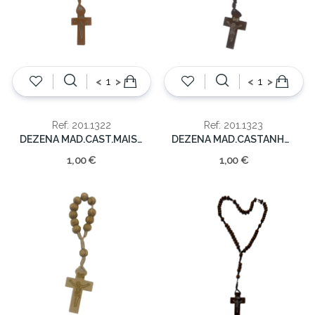
<
>
<
>
Ref: 201.1322
Ref: 201.1323
DEZENA MAD.CAST.MAIS CLARO 12cm
DEZENA MAD.CASTANHO ESCURO 12CM
1,00 €
1,00 €