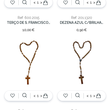
<
>
<
>
Ref: 600.2015
Ref: 201.1320
TERÇO DE S. FRANCISCO 6MM
DEZENA AZUL C/BRILHANTES 7mm/10cm
10,00 €
0,90 €
<
>
<
>