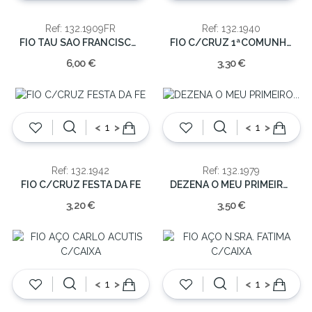
Ref: 132.1909FR
Ref: 132.1940
FIO TAU SAO FRANCISCO C/CAIXA
FIO C/CRUZ 1ªCOMUNHAO
6,00 €
3,30 €
<
>
<
>
Ref: 132.1942
Ref: 132.1979
FIO C/CRUZ FESTA DA FE
DEZENA O MEU PRIMEIRO ROSARIO
3,20 €
3,50 €
<
>
<
>