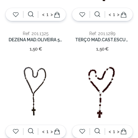
<
>
<
>
Ref: 201.1325
Ref: 201.1289
DEZENA MAD.OLIVEIRA 5mm/10cm
TERÇO MAD.CAST.ESCURO 3mm/24cm
1,50 €
1,50 €
<
>
<
>