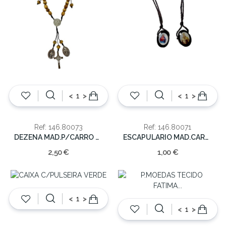
<
>
<
>
Ref: 146.80073
Ref: 146.80071
DEZENA MAD.P/CARRO C/MEDALHAS 21cm
ESCAPULARIO MAD.CARMO/C.JESUS 40
2,50 €
1,00 €
<
>
<
>