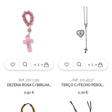
<
>
<
>
Ref: 201.1319
Ref: 201.4537
DEZENA ROSA C/BRILHANTES 10cm
TERÇO C/FECHO PEROLA C/CAIXA 1mm
0,90 €
2,00 €