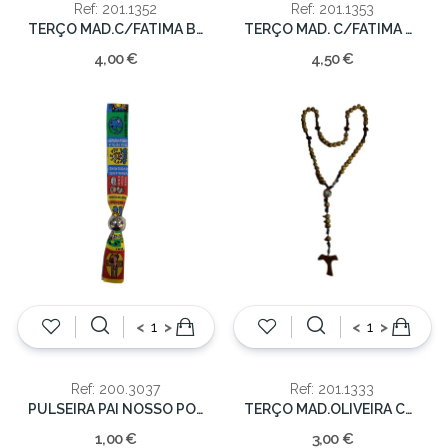
Ref: 201.1352
Ref: 201.1353
TERÇO MAD.C/FATIMA BOLA PEQ.5mm/39cm
TERÇO MAD. C/FATIMA BOLA GRAD.47cm
4,00 €
4,50 €
<
>
<
>
Ref: 200.3037
Ref: 201.1333
PULSEIRA PAI NOSSO PORT
TERÇO MAD.OLIVEIRA C/FECHO 6mm/35cm
1,00 €
3,00 €