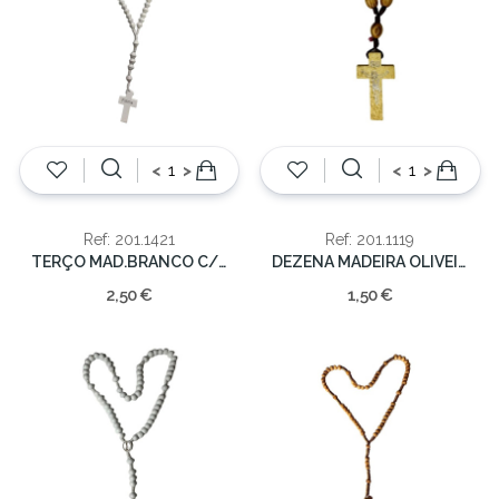
<
>
<
>
Ref: 201.1421
Ref: 201.1119
TERÇO MAD.BRANCO C/POMBAS 8mm/32cm
DEZENA MADEIRA OLIVEIRA 9mm/14cm
2,50 €
1,50 €