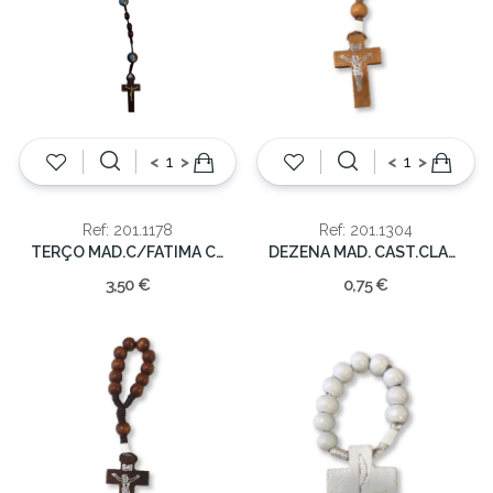
<
>
<
>
Ref: 201.1178
Ref: 201.1304
TERÇO MAD.C/FATIMA C/CARTAZ 8mm/45cm
DEZENA MAD. CAST.CLARO 10cm
3,50 €
0,75 €