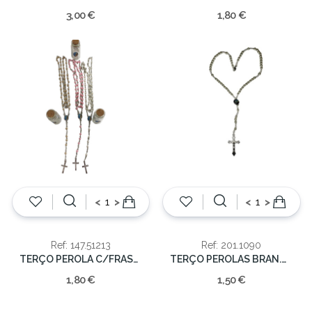
3,00 €
1,80 €
<
>
<
>
Ref: 147.51213
Ref: 201.1090
TERÇO PEROLA C/FRASCO VIDRO 5.5cm
TERÇO PEROLAS BRAN.C/FECHO 4mm/31cm
1,80 €
1,50 €