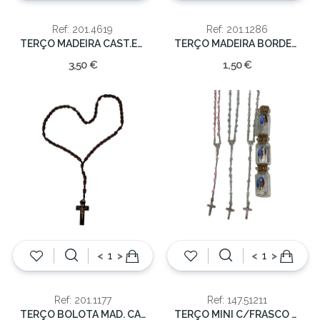
Ref: 201.4619
Ref: 201.1286
TERÇO MADEIRA CAST.ESCURO 5mm/36cm
TERÇO MADEIRA BORDEAUX 3mm/24cm
3,50 €
1,50 €
<
>
<
>
Ref: 201.1177
Ref: 147.51211
TERÇO BOLOTA MAD. CAST.ESCURO 8mm/38cm
TERÇO MINI C/FRASCO CORES SORT.39cm