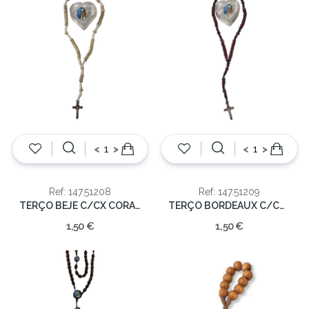
<
>
<
>
Ref: 147.51208
Ref: 147.51209
TERÇO BEJE C/CX CORAÇAO 2mm/19cm
TERÇO BORDEAUX C/CX CORAÇAO 2mm
1,50 €
1,50 €