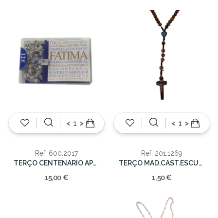
<
>
<
>
Ref: 600.2017
Ref: 201.1269
TERÇO CENTENARIO APARIÇÃO FATIMA
TERÇO MAD.CAST.ESCURO 8mm/34cm
15,00 €
1,50 €