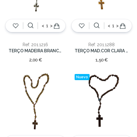
<
>
<
>
Ref: 201.1216
Ref: 201.1288
TERÇO MADEIRA BRANCO 5mm/32cm
TERÇO MAD.COR CLARA 3mm/24cm
2,00 €
1,50 €
Nuevo