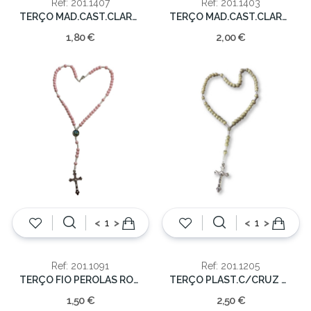
Ref: 201.1407
Ref: 201.1403
TERÇO MAD.CAST.CLARO 5mm/27cm
TERÇO MAD.CAST.CLARO C/IMAGEM PAS.6mm/28cm
1,80 €
2,00 €
<
>
<
>
Ref: 201.1091
Ref: 201.1205
TERÇO FIO PEROLAS ROSA 6mm/31cm
TERÇO PLAST.C/CRUZ PRAT.6mm/35cm
1,50 €
2,50 €