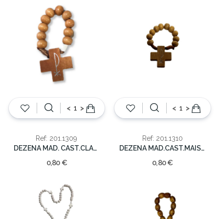
<
>
<
>
Ref: 201.1309
Ref: 201.1310
DEZENA MAD. CAST.CLARO 5cm
DEZENA MAD.CAST.MAIS CLARO 5cm
0,80 €
0,80 €