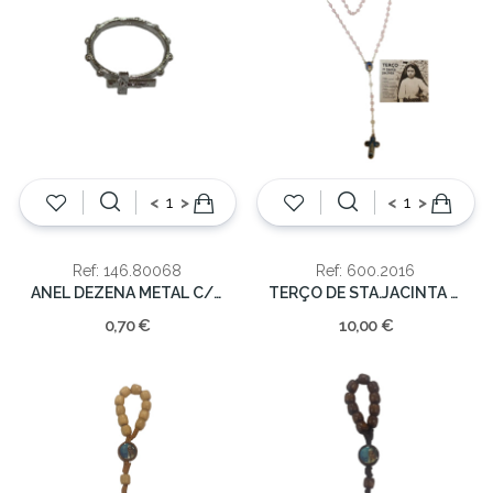
<
>
<
>
Ref: 146.80068
Ref: 600.2016
ANEL DEZENA METAL C/CRUZ PRAT.
TERÇO DE STA.JACINTA 6MM
0,70 €
10,00 €