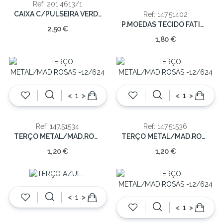
Ref: 201.4613/1
CAIXA C/PULSEIRA VERDE
Ref: 147.51402
P.MOEDAS TECIDO FATIMA DOUR. PEQ.(12)6.5cm
2,50 €
1,80 €
<
>
<
>
Ref: 147.51534
Ref: 147.51536
TERÇO METAL/MAD.ROSAS -12/624
TERÇO METAL/MAD.ROSAS -12/624
1,20 €
1,20 €
<
>
<
>