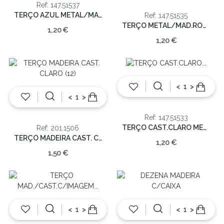
Ref: 147.51537
TERÇO AZUL METAL/MAD.PERFUMADO(12/624)
Ref: 147.51535
TERÇO METAL/MAD.ROSAS -12/624
1,20 €
1,20 €
<
>
<
>
Ref: 147.51533
TERÇO CAST.CLARO METAL/MAD.PERFUMADO (12/624)
Ref: 201.1506
TERÇO MADEIRA CAST. CLARO (12)
1,20 €
1,50 €
<
>
<
>