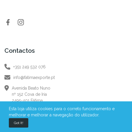
Contactos
+351 249 532 076
info@fatimaexporte.pt
Avenida Beato Nuno
nº 152 Cova de Iria
2495-401 Fátima
Esta loja utiliza cookies para o correto funcionamento e
Informação
melhorar e melhorar a navegação do utilizador.
Got It!
Política de privacidade