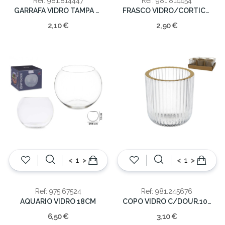
Ref: 981.814447
Ref: 981.814454
GARRAFA VIDRO TAMPA CORTIÇA TUCANO
FRASCO VIDRO/CORTICA 500ML 8X18
2,10 €
2,90 €
<
>
<
>
Ref: 975.67524
Ref: 981.245676
AQUARIO VIDRO 18CM
COPO VIDRO C/DOUR.10cm
6,50 €
3,10 €