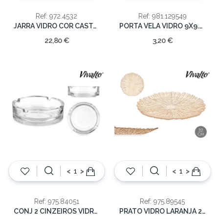
Ref: 972.4532
Ref: 981.129549
JARRA VIDRO COR CASTANHO 29x19x11
PORTA VELA VIDRO 9X9.3CM
22,80 €
3,20 €
<
>
<
>
Ref: 975.84051
Ref: 975.89545
CONJ 2 CINZEIROS VIDRO 7x13.5x10.5cm
PRATO VIDRO LARANJA 2x32x32cm