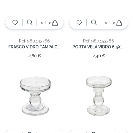
<
>
<
>
Ref: 980.143766
Ref: 980.153386
FRASCO VIDRO TAMPA C/VACA 5,5X12CM
PORTA VELA VIDRO 6.5X6.5X5 COPO
2,80 €
2,40 €