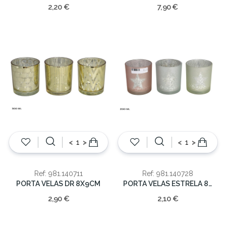
2,20 €
7,90 €
<
>
<
>
Ref: 981.140711
Ref: 981.140728
PORTA VELAS DR 8X9CM
PORTA VELAS ESTRELA 8x7x6.5
2,90 €
2,10 €