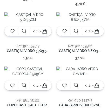
4,70 €
<
>
<
>
Ref: 981.153513
Ref: 981.153582
CASTIÇAL VIDRO 5.7X3.5CM
CASTIÇAL VIDRO 8.6X13.5CM
1,30 €
3,10 €
<
>
<
>
Ref: 981.451121
Ref: 980.222745
COPO CASTIÇAL C/CORDA 8.5X9CM
CADA JARRO VIDRO C/VIME 15X15X33