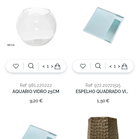
<
>
<
>
Ref: 981.220222
Ref: 972.20721515
AQUARIO VIDRO 25CM
ESPELHO QUADRADO VIDRO 15CM
9,20 €
1,50 €