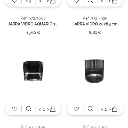
<
>
<
>
Ref: 972.3667
Ref: 972.3925
JARRA VIDRO AQUARIO 16.5x16cm
JARRA VIDRO 20x8.5cm
13,60 €
8,80 €
<
>
<
>
Ref: 972.4109
Ref: 972.4327