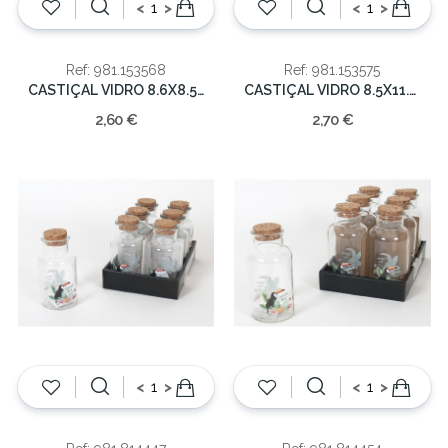
<
>
<
>
Ref: 981.153568
Ref: 981.153575
CASTIÇAL VIDRO 8.6X8.5CM
CASTIÇAL VIDRO 8.5X11.5CM
2,60 €
2,70 €
<
>
<
>