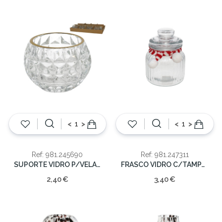
<
>
<
>
Ref: 981.245690
Ref: 981.247311
SUPORTE VIDRO P/VELA C/DOUR.
FRASCO VIDRO C/TAMPA 600ML
2,40 €
3,40 €