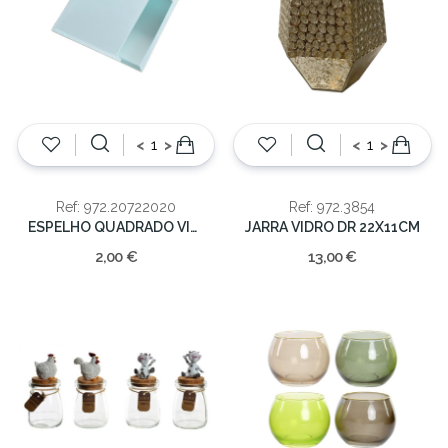
<
>
<
>
Ref: 972.20722020
Ref: 972.3854
ESPELHO QUADRADO VIDRO 20CM
JARRA VIDRO DR 22X11CM
2,00 €
13,00 €