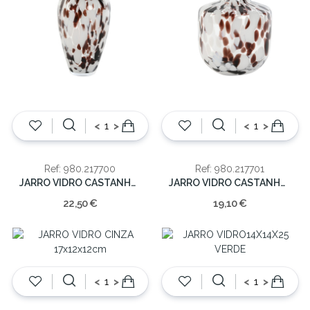
<
>
<
>
Ref: 980.217700
Ref: 980.217701
JARRO VIDRO CASTANHO/BR 26x15x15cm
JARRO VIDRO CASTANHO/BR 17x15x15cm
22,50 €
19,10 €
<
>
<
>