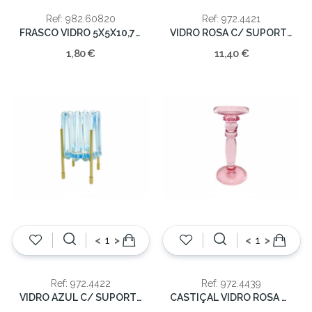
Ref: 982.60820
Ref: 972.4421
FRASCO VIDRO 5X5X10,7CM
VIDRO ROSA C/ SUPORTE METAL DR 16.5CM
1,80 €
11,40 €
<
>
<
>
Ref: 972.4422
Ref: 972.4439
VIDRO AZUL C/ SUPORTE METAL DR 16.5CM
CASTIÇAL VIDRO ROSA CLARO 24X11X11