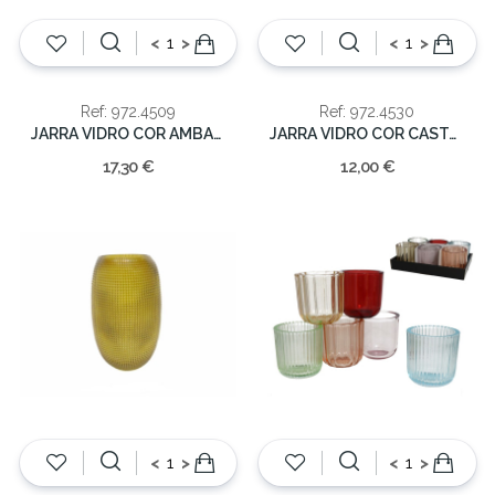
<
>
<
>
Ref: 972.4509
Ref: 972.4530
JARRA VIDRO COR AMBAR 28x12x9
JARRA VIDRO COR CASTANHO 21x9x7cm
17,30 €
12,00 €
<
>
<
>