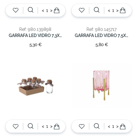
<
>
<
>
Ref: 980.139898
Ref: 980.145717
GARRAFA LED VIDRO 7,3X28
GARRAFA LED VIDRO 7,5X29
5,30 €
5,80 €
<
>
<
>