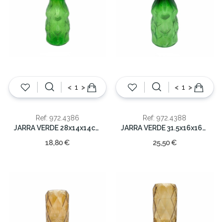
<
>
<
>
Ref: 972.4386
Ref: 972.4388
JARRA VERDE 28x14x14cm
JARRA VERDE 31.5x16x16cm
18,80 €
25,50 €