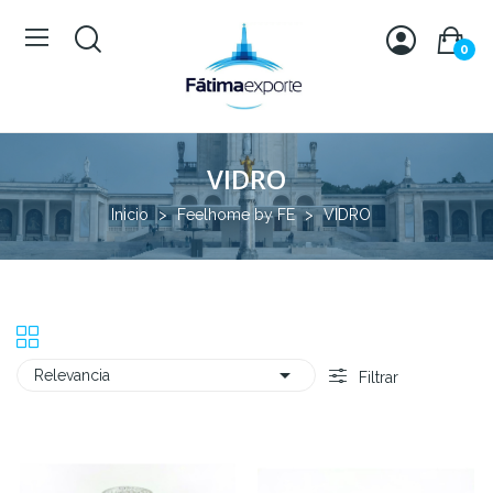
0
VIDRO
Inicio
Feelhome by FE
VIDRO

Relevancia
Filtrar