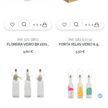
<
>
<
>
Ref: 972.3863
Ref: 982.93034
FLOREIRA VIDRO BR 16X10CM
PORTA VELAS VIDRO 8.9X8.9X10CM
9,60 €
3,50 €