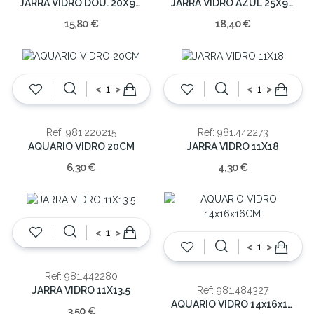
JARRA VIDRO DOU. 20X9X9
JARRA VIDRO AZUL 25X9X9
15,80 €
18,40 €
<
>
<
>
Ref: 981.220215
Ref: 981.442273
AQUARIO VIDRO 20CM
JARRA VIDRO 11X18
6,30 €
4,30 €
<
>
<
>
Ref: 981.442280
JARRA VIDRO 11X13.5
Ref: 981.484327
AQUARIO VIDRO 14x16x16CM
3,50 €