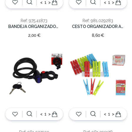
<
>
<
>
Ref: 975.41873
Ref: 981.029283
BANDEJA ORGANIZADORA 27.6x10.2x4.3cm
CESTO ORGANIZADOR ACRILICO
2,00 €
8,60 €
<
>
<
>