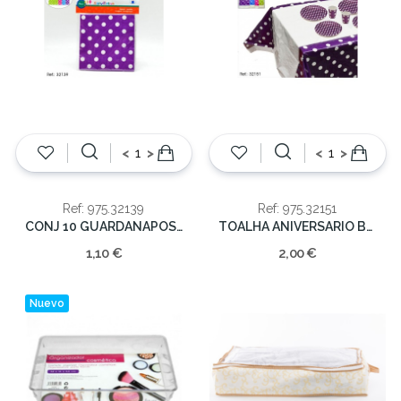
<
>
<
>
Ref: 975.32139
Ref: 975.32151
CONJ 10 GUARDANAPOS PAPEL BOLINHAS
TOALHA ANIVERSARIO BOLINHAS 178x108cm
1,10 €
2,00 €
Nuevo