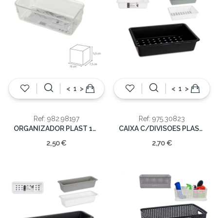
<
>
<
>
Ref: 982.98197
Ref: 975.30823
ORGANIZADOR PLAST 15,20X7,60X5,5CM
CAIXA C/DIVISOES PLASTICO 3 COR
2,50 €
2,70 €