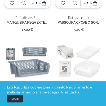
<
>
<
>
Ref: 981.219622
Ref: 975.11301
MANGUEIRA REGA EXTENSIVEL 10-30MT
VASSOURA C/CABO SORT
17,00 €
5,20 €
Esta loja utiliza cookies para o correto funcionamento e
melhorar e melhorar a navegação do utilizador.
<
>
<
>
Got It!