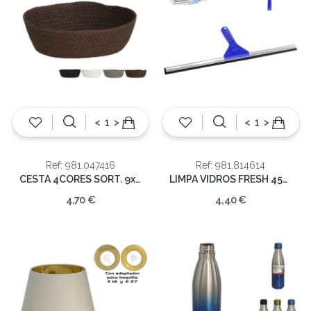
<
>
<
>
Ref: 981.047416
Ref: 981.814614
CESTA 4CORES SORT. 9x25x16cm
LIMPA VIDROS FRESH 45CM
4,70 €
4,40 €