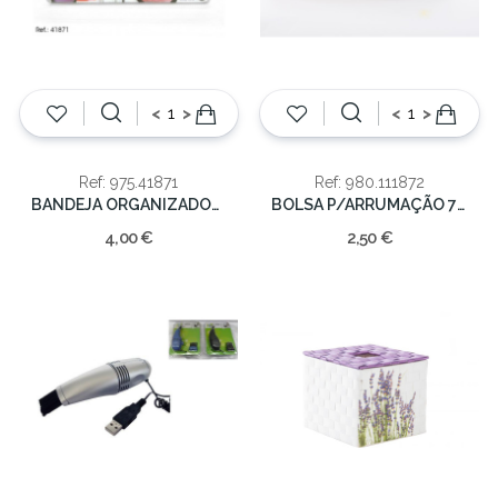
<
>
<
>
Ref: 975.41871
Ref: 980.111872
BANDEJA ORGANIZADORA 34x16x5,5cm
BOLSA P/ARRUMAÇÃO 70x40x20cm
4,00 €
2,50 €