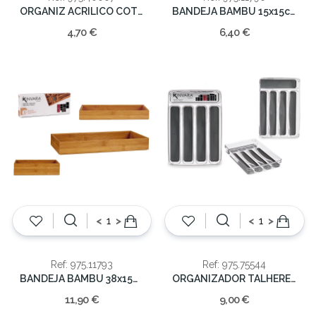
ORGANIZ ACRILICO COTONETES 8X9cm
BANDEJA BAMBU 15x15cm
4,70 €
6,40 €
<
>
<
>
Ref: 975.11793
Ref: 975.75544
BANDEJA BAMBU 38x15CM
ORGANIZADOR TALHERES ACRILICO 32CM
11,90 €
9,00 €