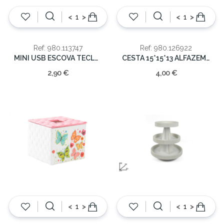
<
>
<
>
Ref: 980.113747
Ref: 980.126922
MINI USB ESCOVA TECLADO
CESTA 15*15*13 ALFAZEMA
2,90 €
4,00 €
<
>
<
>