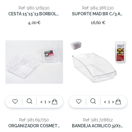
Ref: 980.126930
Ref: 984.386330
CESTA 15*15*13 BORBOLETAS
SUPORTE MAD BR C/3 ANDARES
4,00 €
16,60 €
<
>
<
>
Ref: 981.697750
Ref: 981.728812
ORGANIZADOR COSMETICO 13.5cm
BANDEJA ACRILICO 32X14CM