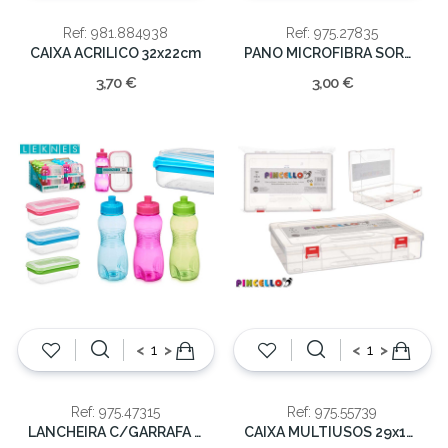
Ref: 981.884938
Ref: 975.27835
CAIXA ACRILICO 32x22cm
PANO MICROFIBRA SORT 40x60x0.5cm
3,70 €
3,00 €
<
>
<
>
Ref: 975.47315
Ref: 975.55739
LANCHEIRA C/GARRAFA 20.5x18x7cm
CAIXA MULTIUSOS 29x19.5