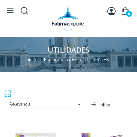
0
UTILIDADES
Inicio
Feelhome by FE
UTILIDADES

Relevancia
Filtrar