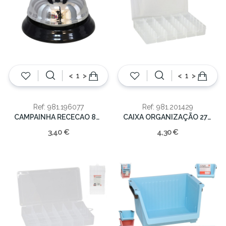
<
>
<
>
Ref: 981.196077
Ref: 981.201429
CAMPAINHA RECECAO 8CM
CAIXA ORGANIZAÇÃO 27.5X17X4CM
3,40 €
4,30 €