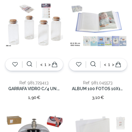
<
>
<
>
Ref: 981.729413
Ref: 981.045573
GARRAFA VIDRO C/4 UN. 8CM
ALBUM 100 FOTOS 10X15CM
1,90 €
3,10 €