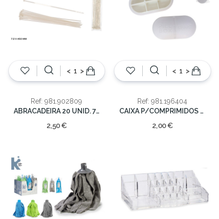
<
>
<
>
Ref: 981.902809
Ref: 981.196404
ABRACADEIRA 20 UNID. 7.5MMX450MM
CAIXA P/COMPRIMIDOS 1X5CM
2,50 €
2,00 €