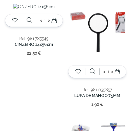
<
>
Ref: 981.785549
CINZEIRO 14x56cm
22,50 €
<
>
Ref: 981.035857
LUPA DE MANGO 75MM
1,90 €