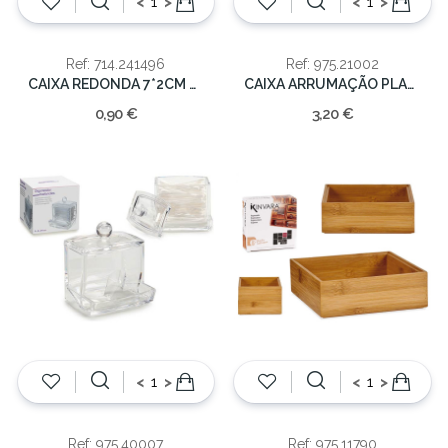
<
>
<
>
Ref: 714.241496
Ref: 975.21002
CAIXA REDONDA 7*2CM MADEIRA C/FAT
CAIXA ARRUMAÇÃO PLASTICO 12x32x14cm
0,90 €
3,20 €
<
>
<
>
Ref: 975.40007
Ref: 975.11790