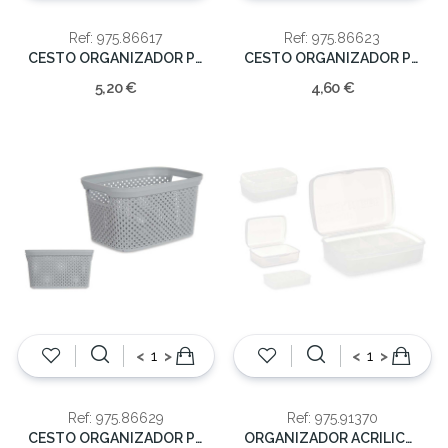
Ref: 975.86617
Ref: 975.86623
CESTO ORGANIZADOR PLAST 10LT BEJE
CESTO ORGANIZADOR PLAS 5L
5,20 €
4,60 €
<
>
<
>
Ref: 975.86629
Ref: 975.91370
CESTO ORGANIZADOR PLAST CINZA 3L
ORGANIZADOR ACRILICO C/DIVISOES TRANS