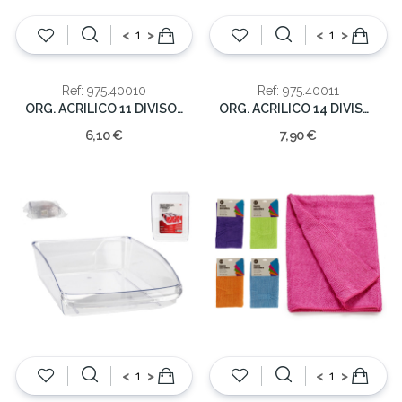
<
>
<
>
Ref: 975.40010
Ref: 975.40011
ORG. ACRILICO 11 DIVISOES
ORG. ACRILICO 14 DIVISOES
6,10 €
7,90 €
<
>
<
>