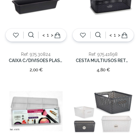
<
>
<
>
Ref: 975.30824
Ref: 975.41698
CAIXA C/DIVISOES PLASTICO
CESTA MULTIUSOS RETANGULAR
2,00 €
4,80 €