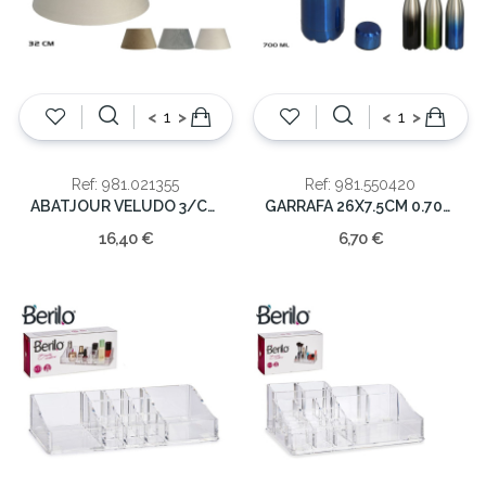
<
>
<
>
Ref: 981.021355
Ref: 981.550420
ABATJOUR VELUDO 3/CORES 32x20cm
GARRAFA 26X7.5CM 0.70LT
16,40 €
6,70 €