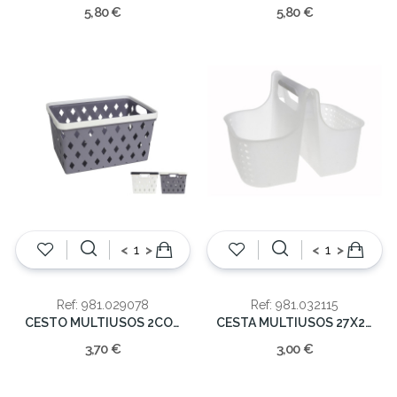
5,80 €
5,80 €
<
>
<
>
Ref: 981.029078
Ref: 981.032115
CESTO MULTIUSOS 2CORES 14x26x18cm
CESTA MULTIUSOS 27X21.5X18.7CM
3,70 €
3,00 €