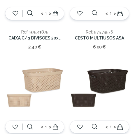
<
>
<
>
Ref: 975.41875
Ref: 975.79576
CAIXA C/ 3 DIVISOES 20x7,5x3,5cm
CESTO MULTIUSOS ASA
2,40 €
6,00 €
<
>
<
>