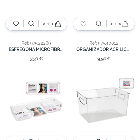
<
>
<
>
Ref: 975.22269
Ref: 975.40012
ESFREGONA MICROFIBRA 140 GRS
ORGANIZADOR ACRILICO 20 DIVISOES
3,30 €
9,90 €