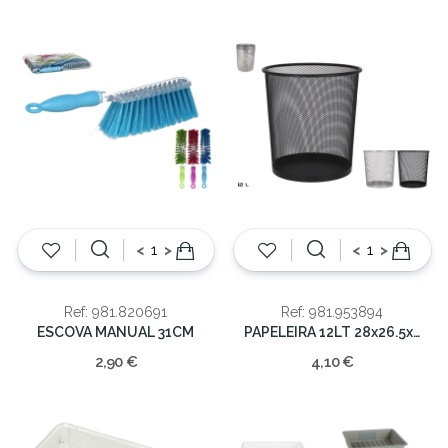
<
>
<
>
Ref: 981.820691
Ref: 981.953894
ESCOVA MANUAL 31CM
PAPELEIRA 12LT 28x26.5x26.5cm
2,90 €
4,10 €