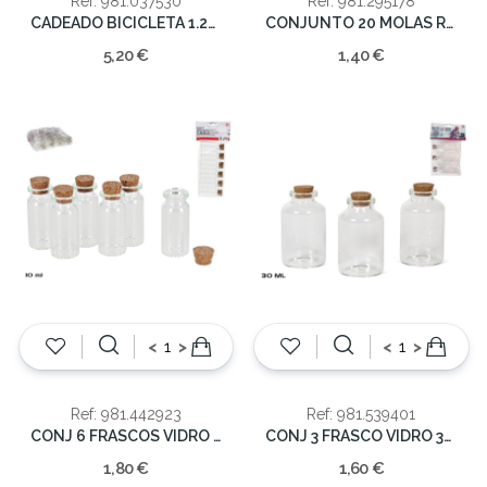
Ref: 981.037530
Ref: 981.295178
CADEADO BICICLETA 1.20M
CONJUNTO 20 MOLAS ROUPA
5,20 €
1,40 €
<
>
<
>
Ref: 981.442923
Ref: 981.539401
CONJ 6 FRASCOS VIDRO 10ML
CONJ 3 FRASCO VIDRO 30ML
1,80 €
1,60 €