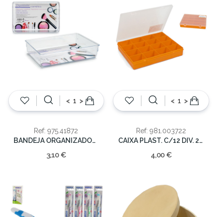
<
>
<
>
Ref: 975.41872
Ref: 981.003722
BANDEJA ORGANIZADORA 24x15.8x5.5cm
CAIXA PLAST. C/12 DIV. 25x19x4CM
3,10 €
4,00 €