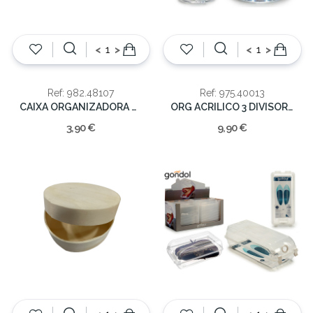
<
>
<
>
Ref: 982.48107
Ref: 975.40013
CAIXA ORGANIZADORA BRANCA PEQ.14,5X10,8X7
ORG ACRILICO 3 DIVISORIAS 15X15X15cm
3,90 €
9,90 €