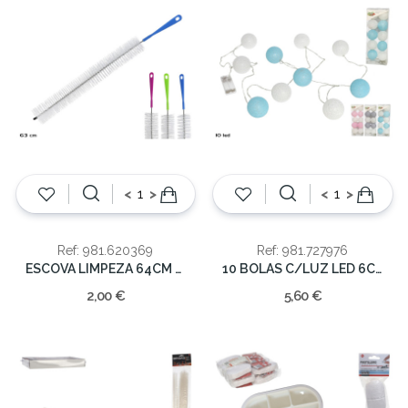
<
>
<
>
Ref: 981.620369
Ref: 981.727976
ESCOVA LIMPEZA 64CM SORT.
10 BOLAS C/LUZ LED 6CM
2,00 €
5,60 €