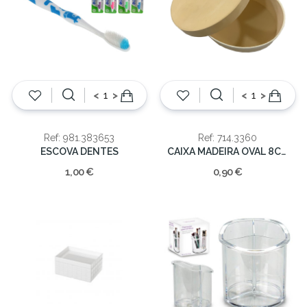
<
>
<
>
Ref: 981.383653
Ref: 714.3360
ESCOVA DENTES
CAIXA MADEIRA OVAL 8CM
1,00 €
0,90 €