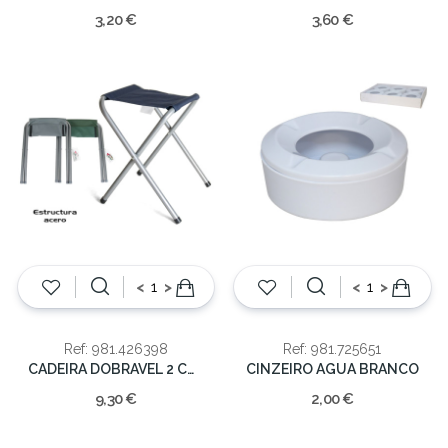
3,20 €
3,60 €
<
>
<
>
Ref: 981.426398
Ref: 981.725651
CADEIRA DOBRAVEL 2 CORES 35X38CM
CINZEIRO AGUA BRANCO
9,30 €
2,00 €