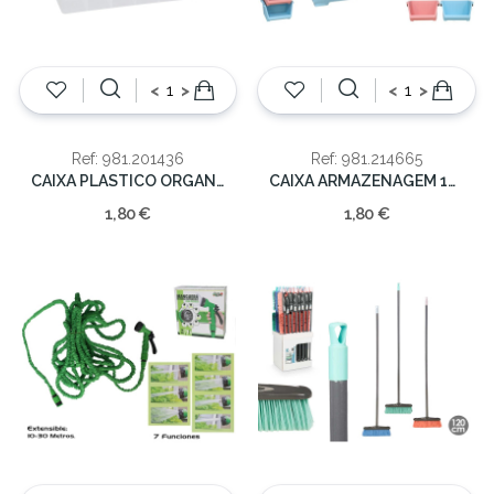
<
>
<
>
Ref: 981.201436
Ref: 981.214665
CAIXA PLASTICO ORGANIZAÇÃO 10X20X2.5CM
CAIXA ARMAZENAGEM 15.5X8.5CM
1,80 €
1,80 €