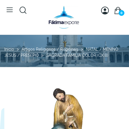
0
Inicio
Artigos Religiosos / Regionais
NATAL / MENINO
JESUS / PRESEPIO
SAGRADA FAMILIA COLOR.(CX.8)